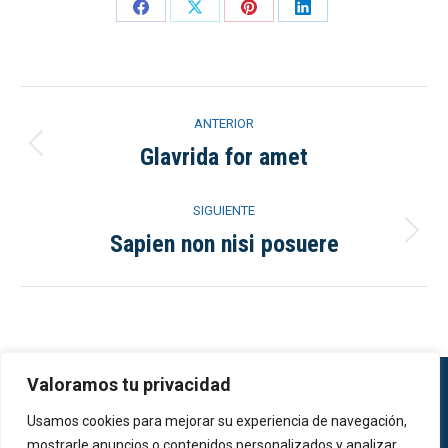
Share
Share
Share
Share
on
on
on
on
Facebook
X
Pinterest
LinkedIn
Navegación
ANTERIOR
entre
Glavrida for amet
Proyecto
anterior
proyectos
SIGUIENTE
Sapien non nisi posuere
Proyecto
siguiente
Valoramos tu privacidad
Usamos cookies para mejorar su experiencia de navegación,
mostrarle anuncios o contenidos personalizados y analizar