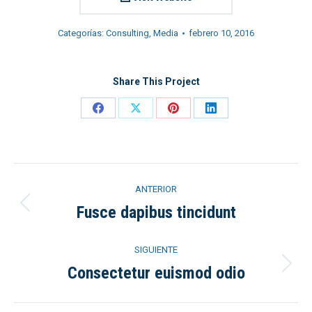
Categorías:
Consulting
,
Media
febrero 10, 2016
Share This Project
Share
Share
Share
Share
on
on
on
on
Facebook
X
Pinterest
LinkedIn
Navegación
ANTERIOR
entre
Fusce dapibus tincidunt
Proyecto
anterior
proyectos
SIGUIENTE
Consectetur euismod odio
Proyecto
siguiente